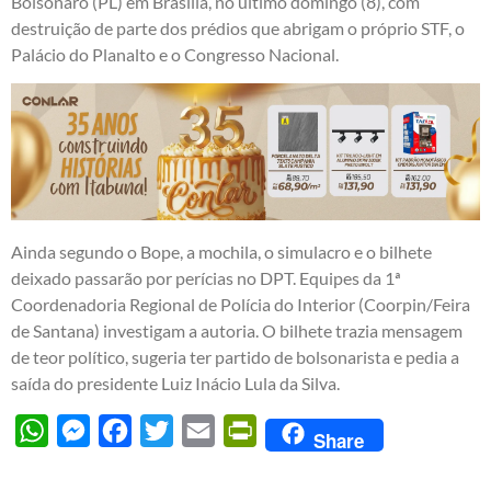
Bolsonaro (PL) em Brasília, no último domingo (8), com
destruição de parte dos prédios que abrigam o próprio STF, o
Palácio do Planalto e o Congresso Nacional.
Ainda segundo o Bope, a mochila, o simulacro e o bilhete
deixado passarão por perícias no DPT. Equipes da 1ª
Coordenadoria Regional de Polícia do Interior (Coorpin/Feira
de Santana) investigam a autoria. O bilhete trazia mensagem
de teor político, sugeria ter partido de bolsonarista e pedia a
saída do presidente Luiz Inácio Lula da Silva.
WhatsApp
Messenger
Facebook
Twitter
Email
PrintFriendly
Share