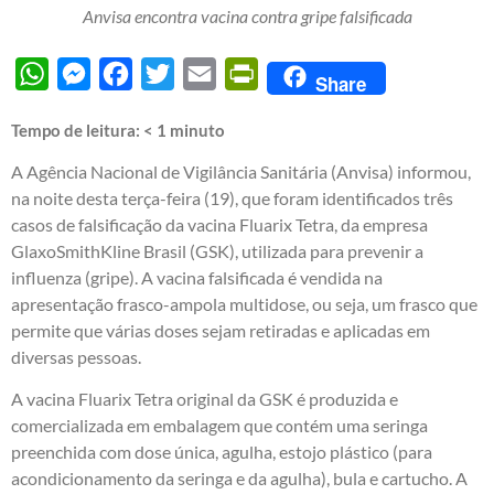
Anvisa encontra vacina contra gripe falsificada
WhatsApp
Messenger
Facebook
Twitter
Email
PrintFriendly
Share
Tempo de leitura:
< 1
minuto
A Agência Nacional de Vigilância Sanitária (Anvisa) informou,
na noite desta terça-feira (19), que foram identificados três
casos de falsificação da vacina Fluarix Tetra, da empresa
GlaxoSmithKline Brasil (GSK), utilizada para prevenir a
influenza (gripe). A vacina falsificada é vendida na
apresentação frasco-ampola multidose, ou seja, um frasco que
permite que várias doses sejam retiradas e aplicadas em
diversas pessoas.
A vacina Fluarix Tetra original da GSK é produzida e
comercializada em embalagem que contém uma seringa
preenchida com dose única, agulha, estojo plástico (para
acondicionamento da seringa e da agulha), bula e cartucho. A