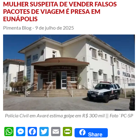
MULHER SUSPEITA DE VENDER FALSOS
PACOTES DE VIAGEM É PRESA EM
EUNÁPOLIS
Pimenta Blog -
9 de julho de 2025
Polícia Civil em Avaré estima golpe em R$ 300 mil || Foto `PC-SP
WhatsApp
Messenger
Facebook
Twitter
Email
PrintFriendly
Share