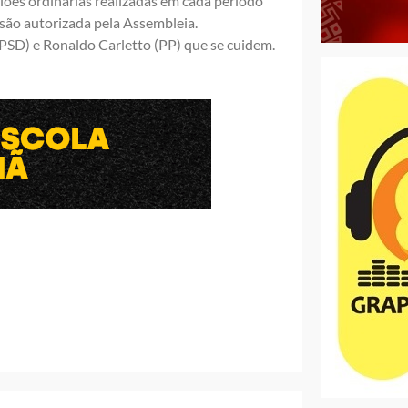
niões ordinárias realizadas em cada período
ssão autorizada pela Assembleia.
PSD) e Ronaldo Carletto (PP) que se cuidem.