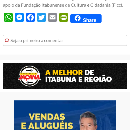
apoio da Fundação Itabunense de Cultura e Cidadania (Ficc).
WhatsApp
Messenger
Facebook
Twitter
Email
PrintFriendly
Share
Seja o primeiro a comentar