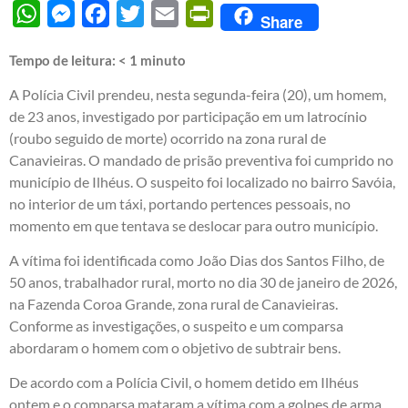
WhatsApp
Messenger
Facebook
Twitter
Email
PrintFriendly
Share
Tempo de leitura:
< 1
minuto
A Polícia Civil prendeu, nesta segunda-feira (20), um homem,
de 23 anos, investigado por participação em um latrocínio
(roubo seguido de morte) ocorrido na zona rural de
Canavieiras. O mandado de prisão preventiva foi cumprido no
município de Ilhéus. O suspeito foi localizado no bairro Savóia,
no interior de um táxi, portando pertences pessoais, no
momento em que tentava se deslocar para outro município.
A vítima foi identificada como João Dias dos Santos Filho, de
50 anos, trabalhador rural, morto no dia 30 de janeiro de 2026,
na Fazenda Coroa Grande, zona rural de Canavieiras.
Conforme as investigações, o suspeito e um comparsa
abordaram o homem com o objetivo de subtrair bens.
De acordo com a Polícia Civil, o homem detido em Ilhéus
ontem e o comparsa mataram a vítima com a golpes de arma