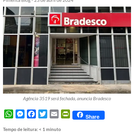
Agência 3519 será fechada, anuncia Bradesco
WhatsApp
Messenger
Facebook
Twitter
Email
PrintFriendly
Share
Tempo de leitura:
< 1
minuto