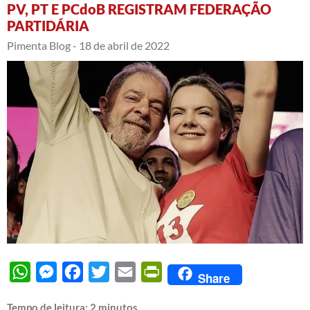
PV, PT E PCdoB REGISTRAM FEDERAÇÃO
PARTIDÁRIA
Pimenta Blog -
18 de abril de 2022
WhatsApp
Messenger
Facebook
Twitter
Email
PrintFriendly
Share
Tempo de leitura:
2
minutos