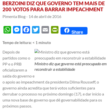
BERZOINI DIZ QUE GOVERNO TEM MAIS DE
200 VOTOS PARA BARRAR IMPEACHMENT
Pimenta Blog -
14 de abril de 2016
WhatsApp
Messenger
Facebook
Twitter
Email
PrintFriendly
Share
Tempo de leitura:
< 1
minuto
Depois de
partidos como o
Ministro diz que governo está preocupado em
PP e o PRB
reconstruir a estabilidade
oficializarem a
saída do governo e
o apoio ao impeachment da presidenta Dilma Rousseff, o
governo ainda acredita que terá votos suficientes para
derrubar o processo no próximo domingo (17), e dar início a
uma nova base de governo que dê governabilidade para os
próximos passos.