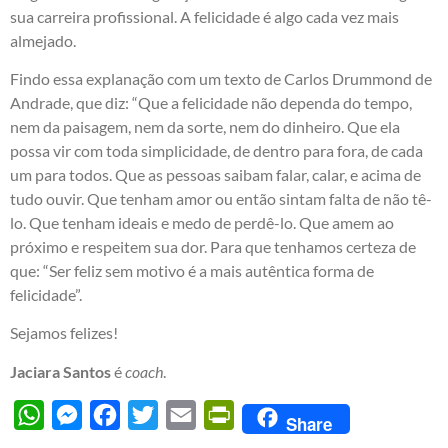
sua carreira profissional. A felicidade é algo cada vez mais
almejado.
Findo essa explanação com um texto de Carlos Drummond de
Andrade, que diz: “Que a felicidade não dependa do tempo,
nem da paisagem, nem da sorte, nem do dinheiro. Que ela
possa vir com toda simplicidade, de dentro para fora, de cada
um para todos. Que as pessoas saibam falar, calar, e acima de
tudo ouvir. Que tenham amor ou então sintam falta de não tê-
lo. Que tenham ideais e medo de perdê-lo. Que amem ao
próximo e respeitem sua dor. Para que tenhamos certeza de
que: “Ser feliz sem motivo é a mais autêntica forma de
felicidade”.
Sejamos felizes!
Jaciara Santos
é
coach
.
WhatsApp
Messenger
Facebook
Twitter
Email
PrintFriendly
Share