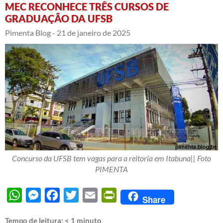
MEC RECONHECE TRÊS CURSOS DE
GRADUAÇÃO DA UFSB
Pimenta Blog -
21 de janeiro de 2025
Concurso da UFSB tem vagas para a reitoria em Itabuna|| Foto
PIMENTA
WhatsApp
Messenger
Facebook
Twitter
Email
PrintFriendly
Share
Tempo de leitura:
< 1
minuto