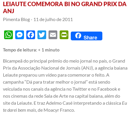
LEIAUTE COMEMORA BI NO GRAND PRIX DA
ANJ
Pimenta Blog -
11 de julho de 2011
WhatsApp
Messenger
Facebook
Twitter
Email
PrintFriendly
Share
Tempo de leitura:
< 1
minuto
Bicampeã do principal prêmio do meio jornal no país, o Grand
Prix da Associação Nacional de Jornais (ANJ), a agência baiana
Leiaute preparou um vídeo para comemorar o feito. A
campanha “Dá para tratar melhor o jornal” está sendo
veiculada nos canais da agência no Twitter e no Facebook e
nos cinemas da rede Sala de Arte na capital baiana, além do
site da Leiaute
. E traz Adelmo Casé interpretando a clássica
Eu
te darei bem mais
, de Moacyr Franco.