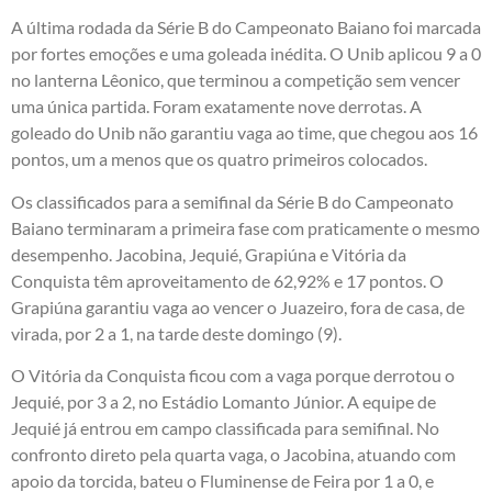
A última rodada da Série B do Campeonato Baiano foi marcada
por fortes emoções e uma goleada inédita. O Unib aplicou 9 a 0
no lanterna Lêonico, que terminou a competição sem vencer
uma única partida. Foram exatamente nove derrotas. A
goleado do Unib não garantiu vaga ao time, que chegou aos 16
pontos, um a menos que os quatro primeiros colocados.
Os classificados para a semifinal da Série B do Campeonato
Baiano terminaram a primeira fase com praticamente o mesmo
desempenho. Jacobina, Jequié, Grapiúna e Vitória da
Conquista têm aproveitamento de 62,92% e 17 pontos. O
Grapiúna garantiu vaga ao vencer o Juazeiro, fora de casa, de
virada, por 2 a 1, na tarde deste domingo (9).
O Vitória da Conquista ficou com a vaga porque derrotou o
Jequié, por 3 a 2, no Estádio Lomanto Júnior. A equipe de
Jequié já entrou em campo classificada para semifinal. No
confronto direto pela quarta vaga, o Jacobina, atuando com
apoio da torcida, bateu o Fluminense de Feira por 1 a 0, e