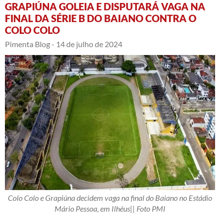
GRAPIÚNA GOLEIA E DISPUTARÁ VAGA NA
FINAL DA SÉRIE B DO BAIANO CONTRA O
COLO COLO
Pimenta Blog -
14 de julho de 2024
Colo Colo e Grapiúna decidem vaga na final do Baiano no Estádio
Mário Pessoa, em Ilhéus|| Foto PMI