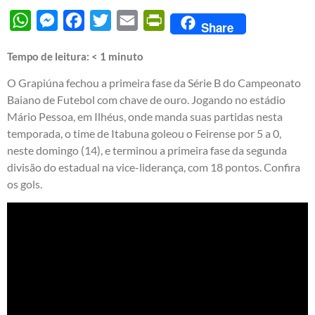
WhatsApp
Messenger
Facebook
Twitter
Email
PrintFriendly
Share
Tempo de leitura:
< 1
minuto
O Grapiúna fechou a primeira fase da Série B do Campeonato
Baiano de Futebol com chave de ouro. Jogando no estádio
Mário Pessoa, em Ilhéus, onde manda suas partidas nesta
temporada, o time de Itabuna goleou o Feirense por 5 a 0,
neste domingo (14), e terminou a primeira fase da segunda
divisão do estadual na vice-liderança, com 18 pontos. Confira
os gols.