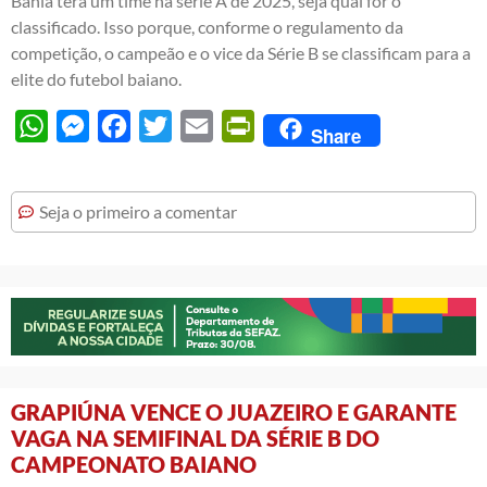
Bahia terá um time na série A de 2025, seja qual for o
classificado. Isso porque, conforme o regulamento da
competição, o campeão e o vice da Série B se classificam para a
elite do futebol baiano.
WhatsApp
Messenger
Facebook
Twitter
Email
PrintFriendly
Share
Seja o primeiro a comentar
GRAPIÚNA VENCE O JUAZEIRO E GARANTE
VAGA NA SEMIFINAL DA SÉRIE B DO
CAMPEONATO BAIANO