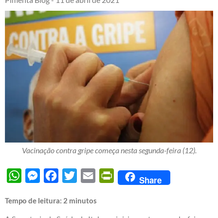
Vacinação contra gripe começa nesta segunda-feira (12).
WhatsApp
Messenger
Facebook
Twitter
Email
PrintFriendly
Share
Tempo de leitura:
2
minutos