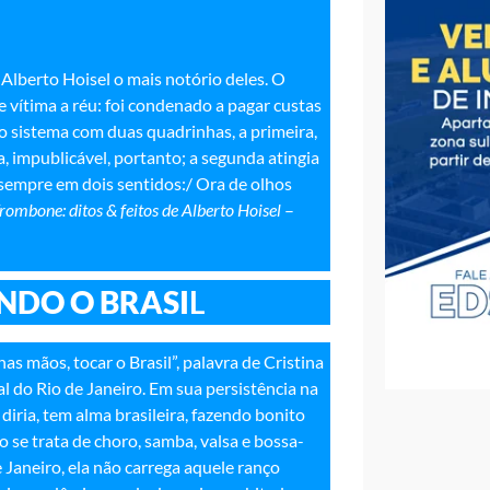
 Alberto Hoisel o mais notório deles. O
 vítima a réu: foi condenado a pagar custas
ao sistema com duas quadrinhas, a primeira,
 impublicável, portanto; a segunda atingia
 sempre em dois sentidos:/ Ora de olhos
rombone: ditos & feitos de Alberto Hoisel
–
NDO O BRASI
L
as mãos, tocar o Brasil”, palavra de Cristina
l do Rio de Janeiro. Em sua persistência na
iria, tem alma brasileira, fazendo bonito
se trata de choro, samba, valsa e bossa-
 Janeiro, ela não carrega aquele ranço