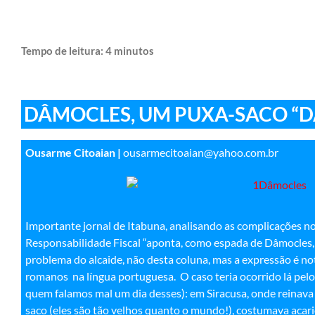
Tempo de leitura:
4
minutos
DÂMOCLES, UM PUXA-SACO “D
Ousarme Citoaian |
ousarmecitoaian@yahoo.com.br
Importante jornal de Itabuna, analisando as complicações no 
Responsabilidade Fiscal “aponta, como espada de Dâmocles, p
problema do alcaide, não desta coluna, mas a expressão é n
romanos na língua portuguesa. O caso teria ocorrido lá pelo s
quem falamos mal um dia desses): em Siracusa, onde reinava 
saco (eles são tão velhos quanto o mundo!), costumava acaric