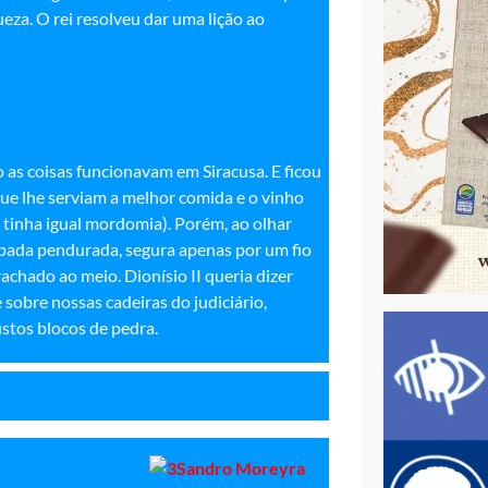
ueza. O rei resolveu dar uma lição ao
 as coisas funcionavam em Siracusa. E ficou
que lhe serviam a melhor comida e o vinho
 tinha igual mordomia). Porém, ao olhar
spada pendurada, segura apenas por um fio
rachado ao meio. Dionísio II queria dizer
sobre nossas cadeiras do judiciário,
stos blocos de pedra.