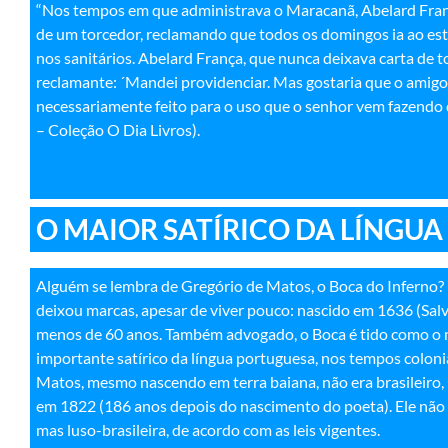
“Nos tempos em que administrava o Maracanã, Abelard Fran
de um torcedor, reclamando que todos os domingos ia ao est
nos sanitários. Abelard França, que nunca deixava carta de 
reclamante: ´Mandei providenciar. Mas gostaria que o amig
necessariamente feito para o uso que o senhor vem fazendo
– Coleção O Dia Livros).
O MAIOR SATÍRICO DA LÍNGU
Alguém se lembra de Gregório de Matos, o Boca do Inferno? Es
deixou marcas, apesar de viver pouco: nascido em 1636 (Sal
menos de 60 anos.
Também advogado, o Boca é tido como o ma
importante satírico da língua portuguesa, nos tempos coloni
Matos,
mesmo nascendo em terra baiana, não era brasileiro, 
em 1822 (186 anos depois do nascimento do poeta). Ele não t
mas luso-brasileira, de acordo com as leis vigentes.