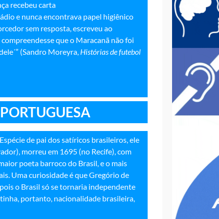
ça recebeu carta
ádio e nunca encontrava papel higiênico
torcedor sem resposta, escreveu ao
o compreendesse que o Maracanã não foi
 dele´” (Sandro Moreyra,
Histórias de futebol
A PORTUGUESA
pécie de pai dos satíricos brasileiros, ele
vador), morreu em 1695 (no Recife), com
ior poeta barroco do Brasil, e o mais
ais. Uma curiosidade é que Gregório de
pois o Brasil só se tornaria independente
inha, portanto, nacionalidade brasileira,