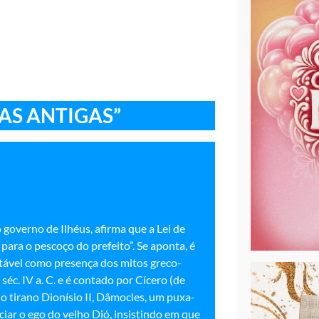
AS ANTIGAS”
governo de Ilhéus, afirma que a Lei de
ara o pescoço do prefeito”. Se aponta, é
otável como presença dos mitos greco-
éc. IV a. C. e é contado por Cícero (de
o tirano Dionísio II, Dâmocles, um puxa-
iar o ego do velho Dió, insistindo em que