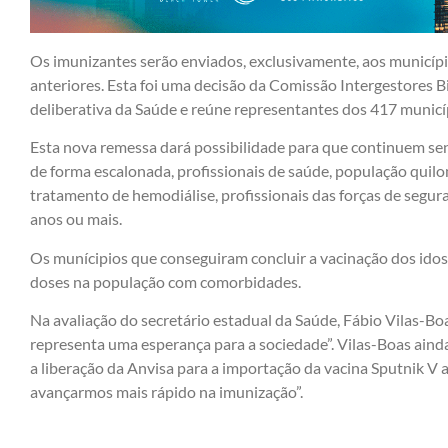
Os imunizantes serão enviados, exclusivamente, aos municíp
anteriores. Esta foi uma decisão da Comissão Intergestores Bi
deliberativa da Saúde e reúne representantes dos 417 municíp
Esta nova remessa dará possibilidade para que continuem se
de forma escalonada, profissionais de saúde, população quil
tratamento de hemodiálise, profissionais das forças de segu
anos ou mais.
Os munícipios que conseguiram concluir a vacinação dos ido
doses na população com comorbidades.
Na avaliação do secretário estadual da Saúde, Fábio Vilas-Bo
representa uma esperança para a sociedade”. Vilas-Boas ain
a liberação da Anvisa para a importação da vacina Sputnik V
avançarmos mais rápido na imunização”.