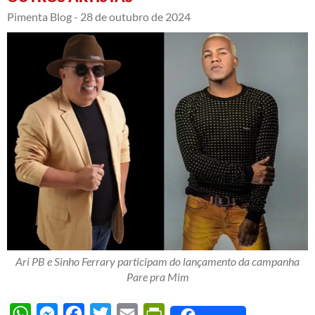
Pimenta Blog -
28 de outubro de 2024
Ari PB e Sinho Ferrary participam do lançamento da campanha
Pare pra Mim
WhatsApp
Messenger
Facebook
Twitter
Email
PrintFriendly