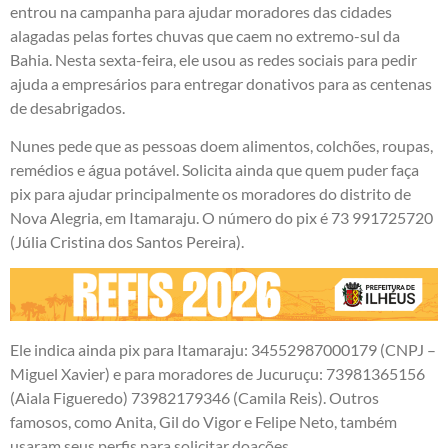
entrou na campanha para ajudar moradores das cidades
alagadas pelas fortes chuvas que caem no extremo-sul da
Bahia. Nesta sexta-feira, ele usou as redes sociais para pedir
ajuda a empresários para entregar donativos para as centenas
de desabrigados.
Nunes pede que as pessoas doem alimentos, colchões, roupas,
remédios e água potável. Solicita ainda que quem puder faça
pix para ajudar principalmente os moradores do distrito de
Nova Alegria, em Itamaraju. O número do pix é 73 991725720
(Júlia Cristina dos Santos Pereira).
Ele indica ainda pix para Itamaraju: 34552987000179 (CNPJ –
Miguel Xavier) e para moradores de Jucuruçu: 73981365156
(Aiala Figueredo) 73982179346 (Camila Reis). Outros
famosos, como Anita, Gil do Vigor e Felipe Neto, também
usaram seus perfis para solicitar doações.