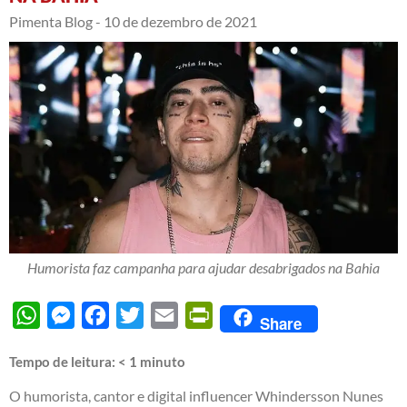
Pimenta Blog -
10 de dezembro de 2021
Humorista faz campanha para ajudar desabrigados na Bahia
WhatsApp
Messenger
Facebook
Twitter
Email
PrintFriendly
Share
Tempo de leitura:
< 1
minuto
O humorista, cantor e digital influencer Whindersson Nunes