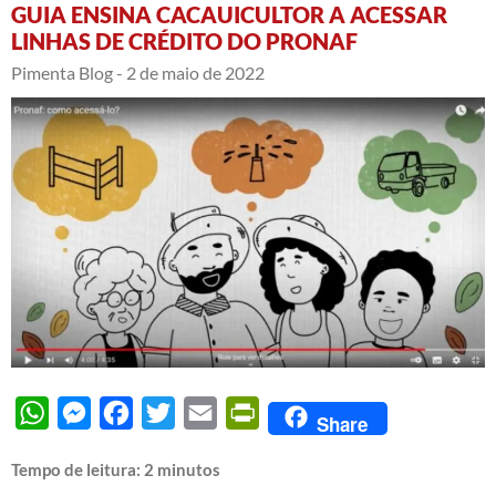
GUIA ENSINA CACAUICULTOR A ACESSAR
LINHAS DE CRÉDITO DO PRONAF
Pimenta Blog -
2 de maio de 2022
WhatsApp
Messenger
Facebook
Twitter
Email
PrintFriendly
Share
Tempo de leitura:
2
minutos