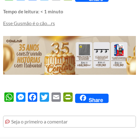
Tempo de leitura:
< 1
minuto
Esse Gusmão é o cão…rs
WhatsApp
Messenger
Facebook
Twitter
Email
PrintFriendly
Share
Seja o primeiro a comentar