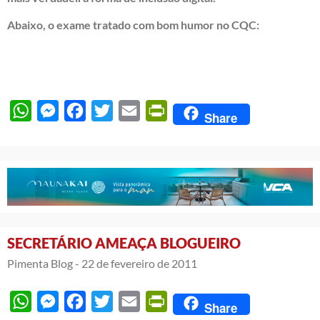
Abaixo, o exame tratado com bom humor no CQC:
WhatsApp
Messenger
Facebook
Twitter
Email
PrintFriendly
Share
SECRETÁRIO AMEAÇA BLOGUEIRO
Pimenta Blog -
22 de fevereiro de 2011
WhatsApp
Messenger
Facebook
Twitter
Email
PrintFriendly
Share