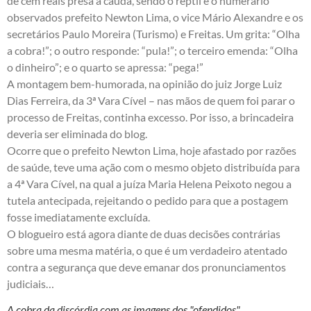
de cem reais presa à cauda, sendo o réptil e o numerário
observados prefeito Newton Lima, o vice Mário Alexandre e os
secretários Paulo Moreira (Turismo) e Freitas. Um grita: “Olha
a cobra!”; o outro responde: “pula!”; o terceiro emenda: “Olha
o dinheiro”; e o quarto se apressa: “pega!”
A montagem bem-humorada, na opinião do juiz Jorge Luiz
Dias Ferreira, da 3ª Vara Cível – nas mãos de quem foi parar o
processo de Freitas, continha excesso. Por isso, a brincadeira
deveria ser eliminada do blog.
Ocorre que o prefeito Newton Lima, hoje afastado por razões
de saúde, teve uma ação com o mesmo objeto distribuída para
a 4ª Vara Cível, na qual a juíza Maria Helena Peixoto negou a
tutela antecipada, rejeitando o pedido para que a postagem
fosse imediatamente excluída.
O blogueiro está agora diante de duas decisões contrárias
sobre uma mesma matéria, o que é um verdadeiro atentado
contra a segurança que deve emanar dos pronunciamentos
judiciais…
A cobra da discórdia com as imagens dos "ofendidos"