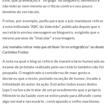
Este, que já ameaçou ir “no gogó” do blogueiro, demonstra
não tolerar nem mesmo as críticas contra o seu pouco
domínio do vernáculo.
Freitas, por exemplo, pediu para que o juiz mandasse retirar
a nota intitulada “ABC do Valentão”, publicada depois que o
secretário enviou mensagem ao blogueiro, exigindo que o
mesmo parasse de “imacular” a sua imagem.
Juiz mandou retirar nota que atribuía "erros ortográficos" ao douto
Carlinhos Freitas
A nota na qual o blog se refere de maneira bem-humorada ao
exame de próstata realizado pelo secretário também não foi
poupada. O magistrado a considerou de mau-gosto e
declarou que o texto, postado na seção de humor, invade a
intimidade do autor da ação. Estranho todos esses dedos
(ops!) na hora de tratar de um procedimento que o próprio
Ministério da Saúde vem se esforçando para difundir como
algo normal e necessário , contrapondo o velho machismo.