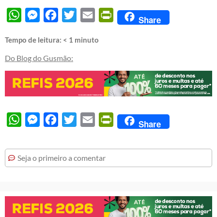
WhatsApp
Messenger
Facebook
Twitter
Email
PrintFriendly
Share
Tempo de leitura:
< 1
minuto
Do Blog do Gusmão:
WhatsApp
Messenger
Facebook
Twitter
Email
PrintFriendly
Share
Seja o primeiro a comentar