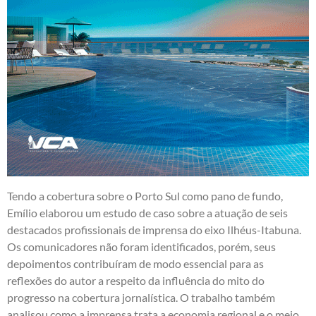
Tendo a cobertura sobre o Porto Sul como pano de fundo,
Emílio elaborou um estudo de caso sobre a atuação de seis
destacados profissionais de imprensa do eixo Ilhéus-Itabuna.
Os comunicadores não foram identificados, porém, seus
depoimentos contribuíram de modo essencial para as
reflexões do autor a respeito da influência do mito do
progresso na cobertura jornalística. O trabalho também
analisou como a imprensa trata a economia regional e o meio