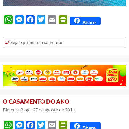
WhatsApp
Messenger
Facebook
Twitter
Email
PrintFriendly
Share
Seja o primeiro a comentar
O CASAMENTO DO ANO
Pimenta Blog -
27 de agosto de 2011
WhatsApp
Messenger
Facebook
Twitter
Email
PrintFriendly
Share