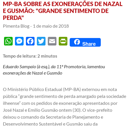
MP-BA SOBRE AS EXONERAÇÕES DE NAZAL
E GUSMÃO: "GRANDE SENTIMENTO DE
PERDA"
Pimenta Blog -
1 de maio de 2018
WhatsApp
Messenger
Facebook
Twitter
Email
PrintFriendly
Share
Tempo de leitura:
2
minutos
Eduardo Sampaio (à esq.), da 11ª Promotoria, lamentou
exonerações de Nazal e Gusmão
O Ministério Público Estadual (MP-BA) externou em nota
pública “grande sentimento de perda amargado pela sociedade
ilheense” com os
pedidos de exoneração apresentados por
José Nazal e Emílio Gusmão ontem (30)
. O vice-prefeito
deixou o comando da Secretaria de Planejamento e
Desenvolvimento Sustentável e Gusmão saiu da