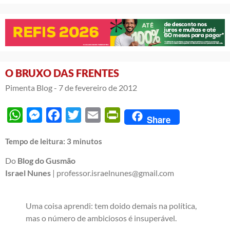
O BRUXO DAS FRENTES
Pimenta Blog -
7 de fevereiro de 2012
WhatsApp
Messenger
Facebook
Twitter
Email
PrintFriendly
Share
Tempo de leitura:
3
minutos
Do
Blog do Gusmão
Israel Nunes
|
professor.israelnunes@gmail.com
Uma coisa aprendi: tem doido demais na política,
mas o número de ambiciosos é insuperável.