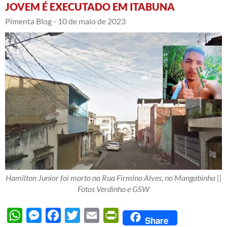
JOVEM É EXECUTADO EM ITABUNA
Pimenta Blog -
10 de maio de 2023
Hamilton Junior foi morto na Rua Firmino Alves, no Mangabinha ||
Fotos Verdinho e GSW
WhatsApp
Messenger
Facebook
Twitter
Email
PrintFriendly
Share