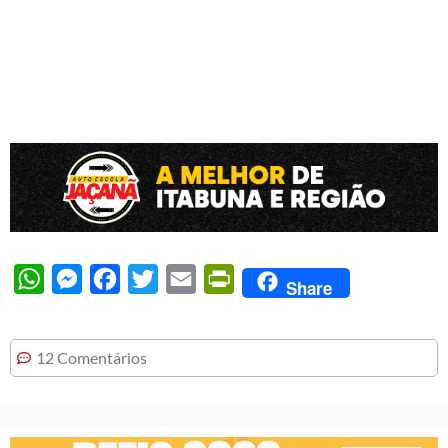
WhatsApp
Messenger
Facebook
Twitter
Email
PrintFriendly
Share
12 Comentários