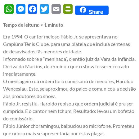
WhatsApp
Messenger
Facebook
Twitter
Email
PrintFriendly
Share
Tempo de leitura:
< 1
minuto
Era 1994. O cantor meloso Fábio Jr. se apresentava no
Grapiúna Tênis Clube, para uma plateia que incluía centenas
de desavisados fãs menores de idade.
Informado sobre a “meninada”, o então juiz da Vara da Infância,
Derivaldo Martins, determinou que o show fosse encerrado
imediatamente.
O mensageiro da ordem foi o comissário de menores, Haroldo
Wenceslau. Este, se aproximou do palco e comunicou a decisão
aos produtores do show.
Fábio Jr. resistiu. Haroldo repisou que ordem judicial é pra ser
cumprida. E o cantor nem tchum. Resultado: levou um bofetão
do comissário.
Fábio Júnior choramingou, balbuciou ao microfone. Prometeu
que nunca mais se apresentaria por estas plagas.