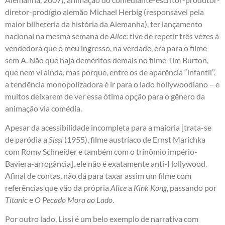
diretor-prodígio alemão Michael Herbig (responsável pela
maior bilheteria da história da Alemanha), ter lançamento
nacional na mesma semana de
Alice
: tive de repetir três vezes à
vendedora que o meu ingresso, na verdade, era para o filme
sem A. Não que haja deméritos demais no filme Tim Burton,
que nem vi ainda, mas porque, entre os de aparência “infantil”,
a tendência monopolizadora é ir para o lado hollywoodiano – e
muitos deixarem de ver essa ótima opção para o gênero da
animação via comédia.
Apesar da acessibilidade incompleta para a maioria [trata-se
de paródia a
Sissi
(1955), filme austríaco de Ernst Marichka
com Romy Schneider e também com o trinômio império-
Baviera-arrogância], ele não é exatamente anti-Hollywood.
Afinal de contas, não dá para taxar assim um filme com
referências que vão da própria
Alice
a
Kink Kong
, passando por
Titanic
e
O Pecado Mora ao Lado
.
Por outro lado, Lissi é um belo exemplo de narrativa com