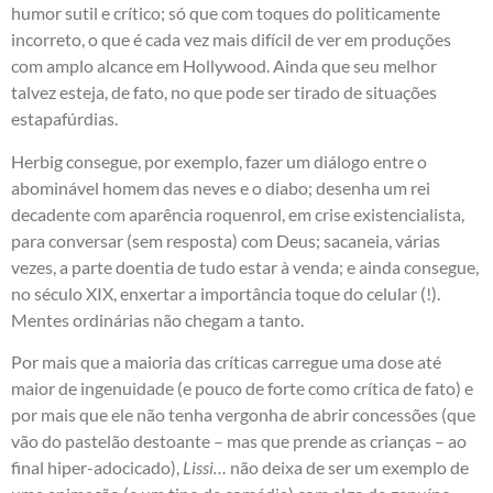
humor sutil e crítico; só que com toques do politicamente
incorreto, o que é cada vez mais difícil de ver em produções
com amplo alcance em Hollywood. Ainda que seu melhor
talvez esteja, de fato, no que pode ser tirado de situações
estapafúrdias.
Herbig consegue, por exemplo, fazer um diálogo entre o
abominável homem das neves e o diabo; desenha um rei
decadente com aparência roquenrol, em crise existencialista,
para conversar (sem resposta) com Deus; sacaneia, várias
vezes, a parte doentia de tudo estar à venda; e ainda consegue,
no século XIX, enxertar a importância toque do celular (!).
Mentes ordinárias não chegam a tanto.
Por mais que a maioria das críticas carregue uma dose até
maior de ingenuidade (e pouco de forte como crítica de fato) e
por mais que ele não tenha vergonha de abrir concessões (que
vão do pastelão destoante – mas que prende as crianças – ao
final hiper-adocicado),
Lissi…
não deixa de ser um exemplo de