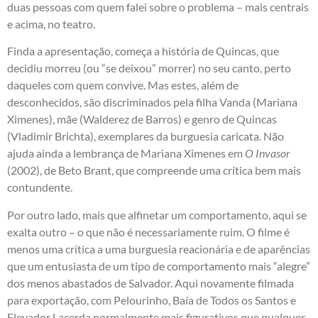
duas pessoas com quem falei sobre o problema – mais centrais
e acima, no teatro.
Finda a apresentação, começa a história de Quincas, que
decidiu morreu (ou “se deixou” morrer) no seu canto, perto
daqueles com quem convive. Mas estes, além de
desconhecidos, são discriminados pela filha Vanda (Mariana
Ximenes), mãe (Walderez de Barros) e genro de Quincas
(Vladimir Brichta), exemplares da burguesia caricata. Não
ajuda ainda a lembrança de Mariana Ximenes em
O Invasor
(2002), de Beto Brant, que compreende uma crítica bem mais
contundente.
Por outro lado, mais que alfinetar um comportamento, aqui se
exalta outro – o que não é necessariamente ruim. O filme é
menos uma crítica a uma burguesia reacionária e de aparências
que um entusiasta de um tipo de comportamento mais “alegre”
dos menos abastados de Salvador. Aqui novamente filmada
para exportação, com Pelourinho, Baía de Todos os Santos e
Elevador Lacerda normalmente mais figurativos que qualquer