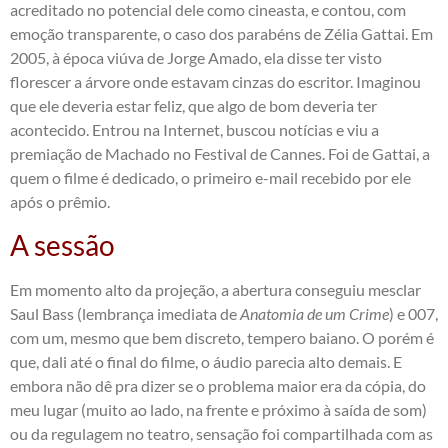
acreditado no potencial dele como cineasta, e contou, com
emoção transparente, o caso dos parabéns de Zélia Gattai. Em
2005, à época viúva de Jorge Amado, ela disse ter visto
florescer a árvore onde estavam cinzas do escritor. Imaginou
que ele deveria estar feliz, que algo de bom deveria ter
acontecido. Entrou na Internet, buscou notícias e viu a
premiação de Machado no Festival de Cannes. Foi de Gattai, a
quem o filme é dedicado, o primeiro e-mail recebido por ele
após o prêmio.
A sessão
Em momento alto da projeção, a abertura conseguiu mesclar
Saul Bass (lembrança imediata de
Anatomia de um Crime
) e 007,
com um, mesmo que bem discreto, tempero baiano. O porém é
que, dali até o final do filme, o áudio parecia alto demais. E
embora não dê pra dizer se o problema maior era da cópia, do
meu lugar (muito ao lado, na frente e próximo à saída de som)
ou da regulagem no teatro, sensação foi compartilhada com as