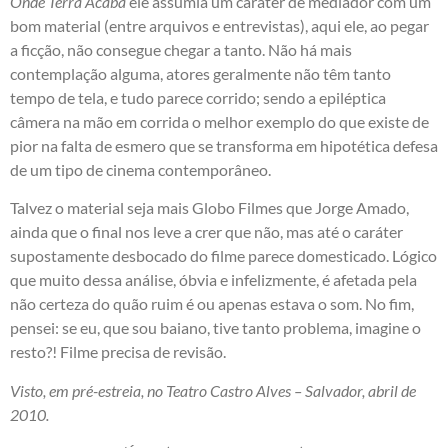
Onde Terra Acaba
ele assumia um caráter de mediador com um
bom material (entre arquivos e entrevistas), aqui ele, ao pegar
a ficção, não consegue chegar a tanto. Não há mais
contemplação alguma, atores geralmente não têm tanto
tempo de tela, e tudo parece corrido; sendo a epiléptica
câmera na mão em corrida o melhor exemplo do que existe de
pior na falta de esmero que se transforma em hipotética defesa
de um tipo de cinema contemporâneo.
Talvez o material seja mais Globo Filmes que Jorge Amado,
ainda que o final nos leve a crer que não, mas até o caráter
supostamente desbocado do filme parece domesticado. Lógico
que muito dessa análise, óbvia e infelizmente, é afetada pela
não certeza do quão ruim é ou apenas estava o som. No fim,
pensei: se eu, que sou baiano, tive tanto problema, imagine o
resto?! Filme precisa de revisão.
Visto, em pré-estreia, no Teatro Castro Alves – Salvador, abril de
2010.