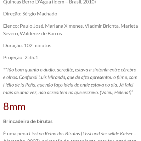
Quincas Berro D’Água (idem – Brasil, 2010)
Direção: Sérgio Machado
Elenco: Paulo José, Mariana Ximenes, Vladmir Brichta, Marieta
Severo, Walderez de Barros
Duração: 102 minutos
Projeção: 2.35:1
*”Tão bom quanto o áudio, acredite, estava a sintonia entre cérebro
e olhos. Confundi Luís Miranda, que de afto apresentou o filme, com
Hélio de la Peña, que não faço ideia de onde estava no dia. Já falei
mais de uma vez, não acreditem no que escrevo. (Valeu, Helena!)”
8mm
Brincadeira de birutas
É uma pena
Lissi no Reino dos Birutas
(
Lissi und der wilde Kaiser
–
Alemanha, 2007), animação do comediante-escritor-produtor-