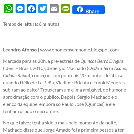
WhatsApp
Messenger
Facebook
Twitter
Email
PrintFriendly
Share
Tempo de leitura:
6
minutos
—
Leandro Afonso
|
www.ohomemsemnome.blogspot.com
Marcada para as 20h, a pré-estreia de
Quincas Berro D’Água
(idem – Brasil, 2010), de Sérgio Machado (
Onde a Terra Acaba
,
Cidade Baixa
), começou com pontuais 20 minutos de atraso,
quando Hélio de La Peña, Vladimir Brichta e Frank Menezes
subiram ao palco*. Trouxeram um clima amigável, de humor e
aproximação com o público. Depois, Sérgio Machado e o
elenco da equipe, embora só Paulo José (Quincas) e ele
tenham usado o microfone.
No que talvez tenha sido o mais belo momento da noite,
Machado disse que Jorge Amado foi a primeira pessoa a ter