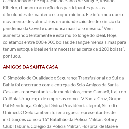
O coordenador de captação do Banco de Sangue, Rosildo
Ribeiro, chamou a atenção dos participantes para as
dificuldades de manter o estoque mínimo. Ele informou que o
movimento de voluntários na unidade caiu desde o início da
pandemia da Covid e que nunca mais foi o mesmo. “Vem
aumentando lentamente e está muito longe do ideal. Hoje,
coletamos entre 800 e 900 bolsas de sangue mensais, mas para
ter um estoque ideal seriam necessárias cerca de 1200 bolsas”,
pontuou.
AMIGOS DA SANTA CASA
O Simpósio de Qualidade e Segurança Transfusional do Sul da
Bahia foi encerrado com a entrega do Selo Amigos da Santa
Casa aos representantes de municípios, como Camacã, Itaju do
Colônia Uruçuca; e de empresas como TV Santa Cruz, Grupo
Pai Mendonça, Colégio Divina Providência, Ieprol, Sicredi e
Unimed. O Selo também foi entregue a representantes de
instituições como o 15º Batalhão da Polícia Militar, Rotary
Club Itabuna, Colégio da Polícia Militar, Hospital de Base e