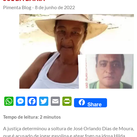
Pimenta Blog -
8 de junho de 2022
WhatsApp
Messenger
Facebook
Twitter
Email
PrintFriendly
Share
Tempo de leitura:
2
minutos
A justiça determinou a soltura de José Orlando Dias de Moura,
que é acusado de jogar gasolina e atear fogo na idosa Hilda