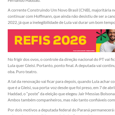
Fernando Haddad.
A corrente Construindo Um Novo Brasil (CNB), majoritária no
continuar com Hoffmann, que ainda não desistiu de ser a cand
2022, já que a inelegibilidade de Lula vai durar um bom tempo
No frigir dos ovos, o controle da direção nacional do PT vai f
Lula quer Gleisi. Portanto, ponto final. A deputada vai conti
oba. Puro teatro.
A tal da renovação vai ficar para depois, quando Lula achar 
que é a Gleisi, sua porta-voz desde que foi preso, em 7 de ab
Haddad, o “poste” da eleição que elegeu Jair Messias Bolsona
Ambos também companheiros, mas não tanto confiáveis co
Por dois motivos a deputada federal do Paraná permanecerá n