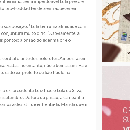
panheirismo. Seria imperdoável Lula preso e
ento pró-Haddad tende a enfraquecer em
ou sua posição: “Lula tem uma afinidade com
conjuntura muito difícil”. Obviamente, a
is pontos: a prisão do líder maior e o
é cordial diante dos holofotes. Ambos fazem
ervadas, no entanto, não é bem assim. Vale
tura do ex-prefeito de São Paulo na
.
: o ex-presidente Luiz Inácio Lula da Silva,
em setembro. De fora da prisão, a campanha
sários a desistir de enfrentá-la. Manda quem