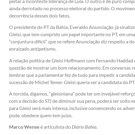
peitar a inconteste liderança de Lula. O outro é de puro com
ainda derrotado no processo eleitoral do partido. O movim
decorrência desses dois fatos.
O presidente do PT da Bahia, Everaldo Anunciação, já sinaliz
Gleisi, que tem cumprido um papel importante no PT, em uma 
“conjuntura difícil” que se refere Anunciação diz respeito a do
enraizado antipetismo.
A relação política de Gleisi Hoffmann com Fernando Haddad 
questão de mostrar um bom relacionamento. Em conversas res
lembrar que a parlamentar fez de tudo para impedir a candida
sucessão de Michel Temer. Gleisi queria ser a candidata do PT
A torcida, digamos, “gleisiniana” pode ter um invejável reforço
com a decisão do STJ de diminuir sua pena, poderá ser solto 
para Gleisi será mais intensa, inclusive convencendo os adver
pode, obedece quem tem juízo.
Marco Wense
é articulista do
Diário Bahia
.