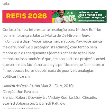
tela.
Curioso é que a interessante resolução para Mickey Rourke
(com lembrança a Jake La Motta de De Niro em
Touro
Indomável
a dizer “você nunca me derrubou, Ray, você nunca
me derrubou”), é o protagonista (clímax) com tempo bem
menor que os coadjuvantes (demais cenas de ação). Não
menos curioso também é que, em boa parte da projeção, achei
que seria mais fácil fazer analogia política do que falar sobre o
filme; poucas horas depois, nada de possíveis analogias
políticas ficaram.
Homem de Ferro 2
(
Iron Man 2
– EUA, 2010)
Direção: Jon Favreau
Elenco: Robert Downey Jr., Mickey Rourke, Don Cheadle,
Scarlett Johansson, Gwyneth Paltrow
Duração: 124 minutos