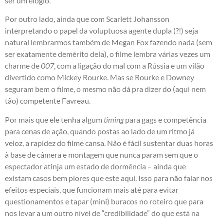
ser um elogio.
Por outro lado, ainda que com Scarlett Johansson
interpretando o papel da voluptuosa agente dupla (?!) seja
natural lembrarmos também de Megan Fox fazendo nada (sem
ser exatamente demérito dela), o filme lembra várias vezes um
charme de
007
, com a ligação do mal com a Rússia e um vilão
divertido como Mickey Rourke. Mas se Rourke e Downey
seguram bem o filme, o mesmo não dá pra dizer do (aqui nem
tão) competente Favreau.
Por mais que ele tenha algum
timing
para gags e competência
para cenas de ação, quando postas ao lado de um ritmo já
veloz, a rapidez do filme cansa. Não é fácil sustentar duas horas
à base de câmera e montagem que nunca param sem que o
espectador atinja um estado de dormência – ainda que
existam casos bem piores que este aqui. Isso para não falar nos
efeitos especiais, que funcionam mais até para evitar
questionamentos e tapar (mini) buracos no roteiro que para
nos levar a um outro nível de “credibilidade” do que está na