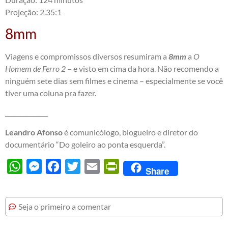
Projeção: 2.35:1
8mm
Viagens e compromissos diversos resumiram a
8mm
a
O
Homem de Ferro 2
– e visto em cima da hora. Não recomendo a
ninguém sete dias sem filmes e cinema – especialmente se você
tiver uma coluna pra fazer.
______________
Leandro Afonso
é comunicólogo, blogueiro e diretor do
documentário “Do goleiro ao ponta esquerda”.
WhatsApp
Messenger
Facebook
Twitter
Email
PrintFriendly
Share
Seja o primeiro a comentar