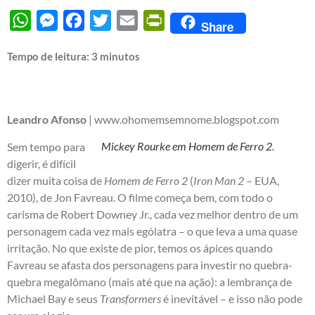
WhatsApp
Messenger
Facebook
Twitter
Email
PrintFriendly
Share
Tempo de leitura:
3
minutos
Leandro Afonso
|
www.ohomemsemnome.blogspot.com
Mickey Rourke em Homem de Ferro 2.
Sem tempo para
digerir, é difícil
dizer muita coisa de
Homem de Ferro 2
(
Iron Man 2
– EUA,
2010), de Jon Favreau. O filme começa bem, com todo o
carisma de Robert Downey Jr., cada vez melhor dentro de um
personagem cada vez mais ególatra – o que leva a uma quase
irritação. No que existe de pior, temos os ápices quando
Favreau se afasta dos personagens para investir no quebra-
quebra megalômano (mais até que na ação): a lembrança de
Michael Bay e seus
Transformers
é inevitável – e isso não pode