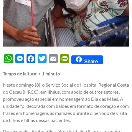
WhatsApp
Messenger
Facebook
Twitter
Email
PrintFriendly
Share
Tempo de leitura:
< 1
minuto
Neste domingo (8), o Serviço Social do Hospital Regional Costa
do Cacau (HRCC), em Ilhéus, com apoio de outros setores,
promoveu ação especial em homenagem ao Dia das Mães. A
unidade foi decorada com balões em formato de coração e com
frases em homenagens às mamães durante o período de visita
de filhos e filhas dessas pacientes.
Para Edinalva Santos Silva, filha de Idalina Santos, foi muito