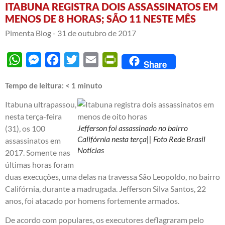
ITABUNA REGISTRA DOIS ASSASSINATOS EM
MENOS DE 8 HORAS; SÃO 11 NESTE MÊS
Pimenta Blog -
31 de outubro de 2017
WhatsApp
Messenger
Facebook
Twitter
Email
PrintFriendly
Share
Tempo de leitura:
< 1
minuto
Itabuna ultrapassou,
nesta terça-feira
Jefferson foi assassinado no bairro
(31), os 100
Califórnia nesta terça|| Foto Rede Brasil
assassinatos em
Notícias
2017. Somente nas
últimas horas foram
duas execuções, uma delas na travessa São Leopoldo, no bairro
Califórnia, durante a madrugada. Jefferson Silva Santos, 22
anos, foi atacado por homens fortemente armados.
De acordo com populares, os executores deflagraram pelo