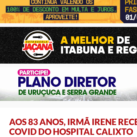
AOS 83 ANOS, IRMÃ IRENE REC
COVID DO HOSPITAL CALIXTO