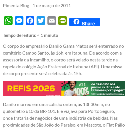
Pimenta Blog -
1 de março de 2011
WhatsApp
Messenger
Facebook
Twitter
Email
PrintFriendly
Share
Tempo de leitura:
< 1
minuto
O corpo do empresário Danilo Gama Matos será enterrado no
cemitério Campo Santo, às 16h, em Itabuna. De acordo com a
assessoria da Incamilho, o corpo será velado nesta tarde na
capela do colégio Ação Fraternal de Itabuna (AFI). Uma missa
de corpo presente será celebrada às 15h.
Danilo morreu em uma colisão ontem, às 13h30min, no
quilômetro 610 da BR-101. Ele viajava para Porto Seguro,
onde trataria de negócios de uma indústria de bebidas. Nas
proximidades de São João do Paraíso, em Mascote, o Fiat Pálio