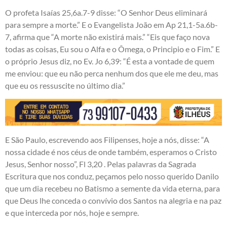
O profeta Isaías 25,6a.7-9 disse: “O Senhor Deus eliminará
para sempre a morte.” E o Evangelista João em Ap 21,1-5a.6b-
7, afirma que “A morte não existirá mais.” “Eis que faço nova
todas as coisas, Eu sou o Alfa e o Ômega, o Principio e o Fim.” E
o próprio Jesus diz, no Ev. Jo 6,39: “É esta a vontade de quem
me enviou: que eu não perca nenhum dos que ele me deu, mas
que eu os ressuscite no último dia.”
E São Paulo, escrevendo aos Filipenses, hoje a nós, disse: “A
nossa cidade é nos céus de onde também, esperamos o Cristo
Jesus, Senhor nosso”, Fl 3,20 . Pelas palavras da Sagrada
Escritura que nos conduz, peçamos pelo nosso querido Danilo
que um dia recebeu no Batismo a semente da vida eterna, para
que Deus lhe conceda o convívio dos Santos na alegria e na paz
e que interceda por nós, hoje e sempre.