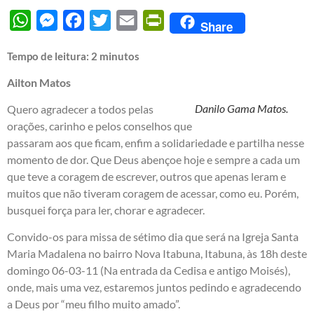
WhatsApp
Messenger
Facebook
Twitter
Email
PrintFriendly
Share
Tempo de leitura:
2
minutos
Ailton Matos
Danilo Gama Matos.
Quero agradecer a todos pelas
orações, carinho e pelos conselhos que
passaram aos que ficam, enfim a solidariedade e partilha nesse
momento de dor. Que Deus abençoe hoje e sempre a cada um
que teve a coragem de escrever, outros que apenas leram e
muitos que não tiveram coragem de acessar, como eu. Porém,
busquei força para ler, chorar e agradecer.
Convido-os para missa de sétimo dia que será na Igreja Santa
Maria Madalena no bairro Nova Itabuna, Itabuna, às 18h deste
domingo 06-03-11 (Na entrada da Cedisa e antigo Moisés),
onde, mais uma vez, estaremos juntos pedindo e agradecendo
a Deus por “meu filho muito amado”.