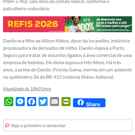
MSH-5782), saiu ileso da colisão lateral, conforme o
patrulheiro rodoviário.
Danilo era filho de Ailton Matos, dono da Incamilho, indústria
processadora de derivados de milho. Danilo viajava a Porto
Seguro para tratar de assuntos ligados à área comercial de uma
empresa de bebidas. Ele deixa esposa e três filhos. Há três
anos, a prima de Danilo, Priscila Gama,
morreu em um acidente
no quilômetro 26 da BR-415
(rodovia Ilhéus-Itabuna).
Atualizado às 18h31min
WhatsApp
Messenger
Facebook
Twitter
Email
PrintFriendly
Share
Seja o primeiro a comentar