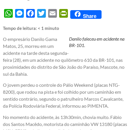
WhatsApp
Messenger
Facebook
Twitter
Email
PrintFriendly
Share
Tempo de leitura:
< 1
minuto
Danilo faleceu em acidente na
O empresário Danilo Gama
BR-101.
Matos, 25, morreu em um
acidente na tarde desta segunda-
feira (28), em um acidente no quilômetro 610 da BR-101, nas
proximidades do distrito de São João do Paraíso, Mascote, no
sul da Bahia.
O jovem perdeu o controle do Pálio Weekend (placas NTG-
8200), que rodou na pista e foi colhido por um caminhão em
sentido contrário, segundo o patrulheiro Marcos Cavalcante,
da Polícia Rodoviária Federal, informou ao PIMENTA.
No momento do acidente, às 13h30min, chovia muito. Fábio
dos Santos Macêdo, motorista do caminhão VW 13180 (placas