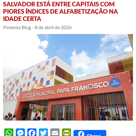
SALVADOR ESTÁ ENTRE CAPITAIS COM
PIORES ÍNDICES DE ALFABETIZAÇÃO NA
IDADE CERTA
Pimenta Blog -
8 de abril de 2026
WhatsApp
Messenger
Facebook
Twitter
Email
PrintFriendly
Share