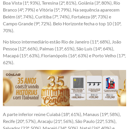
Boa Vista (1º, 93%), Teresina (2º, 81%), Goiânia (3º, 80%), Rio
Branco (4º, 79%) e Vitória (5º, 79%). Na sequência aparecem
Belém (6º, 74%), Curitiba (7º, 74%), Fortaleza (8º, 73%) e
Campo Grande (9º, 72%). Belo Horizonte fecha o top 10 (10º,
70%).
No bloco intermediário estão Rio de Janeiro (11º, 68%), João
Pessoa (12º, 66%), Palmas (13º, 65%), São Luís (14º, 64%),
Macapá (15º, 63%), Florianópolis (16º, 63%) e Porto Velho (17º,
62%).
A parte inferior reúne Cuiabá (18º, 61%), Manaus (19º, 58%),
Recife (20º, 57%), Aracaju (21º, 56%), São Paulo (22º, 53%),
Salvador (23º, 50%), Maceió (24º, 50%), Natal (26º, 40%) e