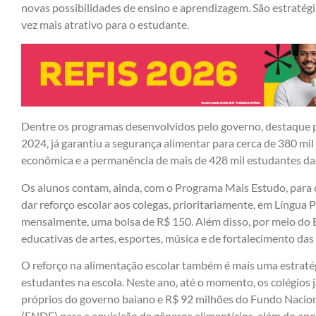
novas possibilidades de ensino e aprendizagem. São estratég
vez mais atrativo para o estudante.
Dentre os programas desenvolvidos pelo governo, destaque p
2024, já garantiu a segurança alimentar para cerca de 380 mil
econômica e a permanência de mais de 428 mil estudantes das
Os alunos contam, ainda, com o Programa Mais Estudo, para o
dar reforço escolar aos colegas, prioritariamente, em Língua
mensalmente, uma bolsa de R$ 150. Além disso, por meio do 
educativas de artes, esportes, música e de fortalecimento da
O reforço na alimentação escolar também é mais uma estraté
estudantes na escola. Neste ano, até o momento, os colégios
próprios do governo baiano e R$ 92 milhões do Fundo Naci
(FNDE) para a aquisição de gêneros alimentícios, além do apo