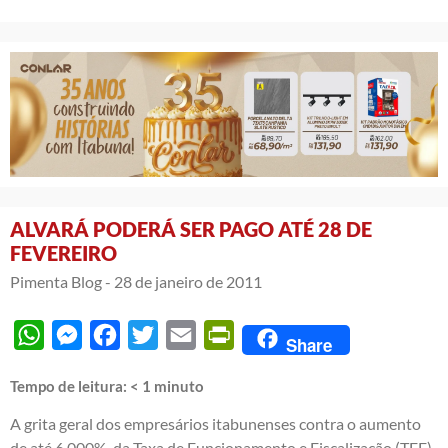
ALVARÁ PODERÁ SER PAGO ATÉ 28 DE
FEVEREIRO
Pimenta Blog -
28 de janeiro de 2011
WhatsApp
Messenger
Facebook
Twitter
Email
PrintFriendly
Share
Tempo de leitura:
< 1
minuto
A grita geral dos empresários itabunenses contra o aumento
de até 6.000% da Taxa de Funcionamento e Fiscalização (TFF)