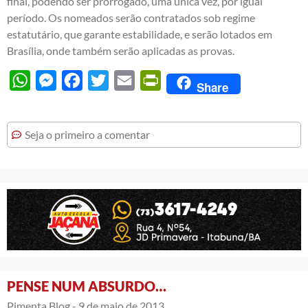
final, podendo ser prorrogado, uma única vez, por igual
período. Os nomeados serão contratados sob regime
estatutário, que garante estabilidade, e serão lotados em
Brasília, onde também serão aplicadas as provas.
WhatsApp
Messenger
Facebook
Twitter
Email
PrintFriendly
Share
Seja o primeiro a comentar
PENSE NUM ABSURDO…
Pimenta Blog -
9 de maio de 2013