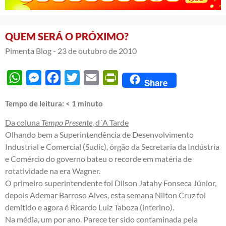
QUEM SERÁ O PRÓXIMO?
Pimenta Blog -
23 de outubro de 2010
WhatsApp
Messenger
Facebook
Twitter
Email
PrintFriendly
Share
Tempo de leitura:
< 1
minuto
Da coluna
Tempo Presente
, d´A Tarde
Olhando bem a Superintendência de Desenvolvimento
Industrial e Comercial (Sudic), órgão da Secretaria da Indústria
e Comércio do governo bateu o recorde em matéria de
rotatividade na era Wagner.
O primeiro superintendente foi Dilson Jatahy Fonseca Júnior,
depois Ademar Barroso Alves, esta semana Nilton Cruz foi
demitido e agora é Ricardo Luiz Taboza (interino).
Na média, um por ano. Parece ter sido contaminada pela