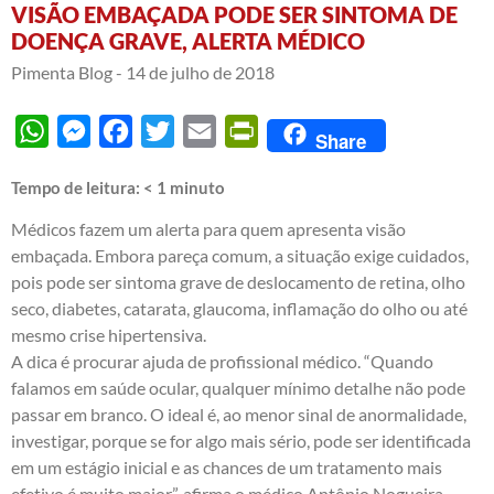
VISÃO EMBAÇADA PODE SER SINTOMA DE
DOENÇA GRAVE, ALERTA MÉDICO
Pimenta Blog -
14 de julho de 2018
WhatsApp
Messenger
Facebook
Twitter
Email
PrintFriendly
Share
Tempo de leitura:
< 1
minuto
Médicos fazem um alerta para quem apresenta visão
embaçada. Embora pareça comum, a situação exige cuidados,
pois pode ser sintoma grave de deslocamento de retina, olho
seco, diabetes, catarata, glaucoma, inflamação do olho ou até
mesmo crise hipertensiva.
A dica é procurar ajuda de profissional médico. “Quando
falamos em saúde ocular, qualquer mínimo detalhe não pode
passar em branco. O ideal é, ao menor sinal de anormalidade,
investigar, porque se for algo mais sério, pode ser identificada
em um estágio inicial e as chances de um tratamento mais
efetivo é muito maior”, afirma o médico Antônio Nogueira