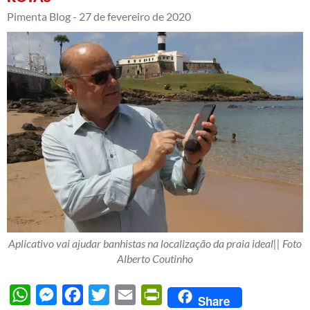
Pimenta Blog -
27 de fevereiro de 2020
Aplicativo vai ajudar banhistas na localização da praia ideal|| Foto
Alberto Coutinho
WhatsApp
Messenger
Facebook
Twitter
Email
PrintFriendly
Share