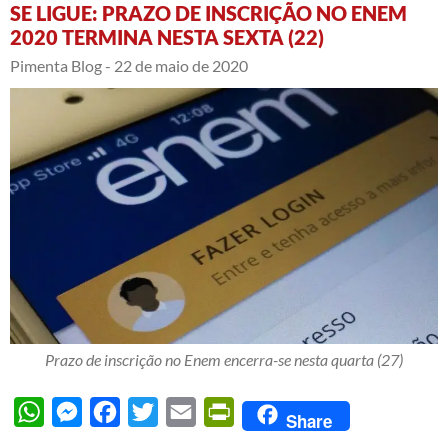
SE LIGUE: PRAZO DE INSCRIÇÃO NO ENEM
2020 TERMINA NESTA SEXTA (22)
Pimenta Blog -
22 de maio de 2020
Prazo de inscrição no Enem encerra-se nesta quarta (27)
WhatsApp
Messenger
Facebook
Twitter
Email
PrintFriendly
Share