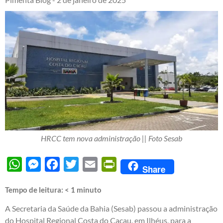
HRCC tem nova administração || Foto Sesab
WhatsApp
Messenger
Facebook
Twitter
Email
PrintFriendly
Share
Tempo de leitura:
< 1
minuto
A Secretaria da Saúde da Bahia (Sesab) passou a administração
do Hospital Regional Costa do Cacau, em Ilhéus, para a