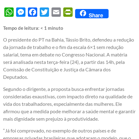
WhatsApp
Messenger
Facebook
Twitter
Email
PrintFriendly
Share
Tempo de leitura:
< 1
minuto
O presidente do PT na Bahia, Tássio Brito, defendeu a redução
da jornada de trabalho e o fim da escala 6×1 sem redução
salarial, tema em debate no Congresso Nacional. A matéria
será analisada nesta terça-feira (24), a partir das 14h, pela
Comissão de Constituição e Justiça da Câmara dos
Deputados.
Segundo o dirigente, a proposta busca enfrentar jornadas
consideradas exaustivas, com impacto direto na qualidade de
vida dos trabalhadores, especialmente das mulheres. Ele
afirmou que a medida pode melhorar a saúde mental e garantir
mais dignidade sem prejuízo à produtividade.
“Já foi comprovado, no exemplo de outros países e de
empresas privadas brasileiras que adotaram o modelo, que o