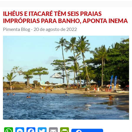
ILHÉUS E ITACARÉ TÊM SEIS PRAIAS
IMPRÓPRIAS PARA BANHO, APONTA INEMA
Pimenta Blog -
20 de agosto de 2022
WhatsApp
Messenger
Facebook
Twitter
Email
PrintFriendly