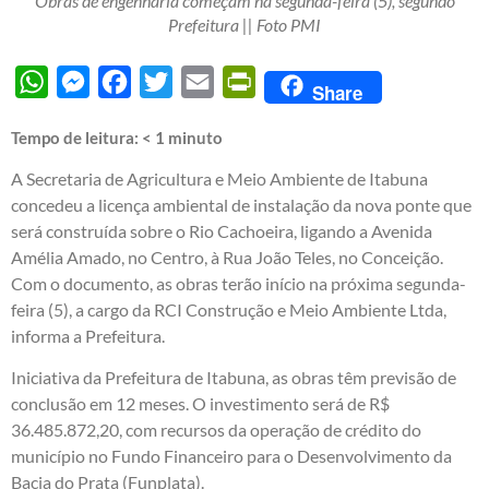
Obras de engenharia começam na segunda-feira (5), segundo
Prefeitura || Foto PMI
WhatsApp
Messenger
Facebook
Twitter
Email
PrintFriendly
Share
Tempo de leitura:
< 1
minuto
A Secretaria de Agricultura e Meio Ambiente de Itabuna
concedeu a licença ambiental de instalação da nova ponte que
será construída sobre o Rio Cachoeira, ligando a Avenida
Amélia Amado, no Centro, à Rua João Teles, no Conceição.
Com o documento, as obras terão início na próxima segunda-
feira (5), a cargo da RCI Construção e Meio Ambiente Ltda,
informa a Prefeitura.
Iniciativa da Prefeitura de Itabuna, as obras têm previsão de
conclusão em 12 meses. O investimento será de R$
36.485.872,20, com recursos da operação de crédito do
município no Fundo Financeiro para o Desenvolvimento da
Bacia do Prata (Funplata).