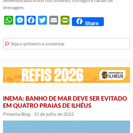
desembocadura dos rios urbanos, córregos e canais de
drenagem.
WhatsApp
Messenger
Facebook
Twitter
Email
PrintFriendly
Share
Seja o primeiro a comentar
INEMA: BANHO DE MAR DEVE SER EVITADO
EM QUATRO PRAIAS DE ILHÉUS
Pimenta Blog -
15 de julho de 2022