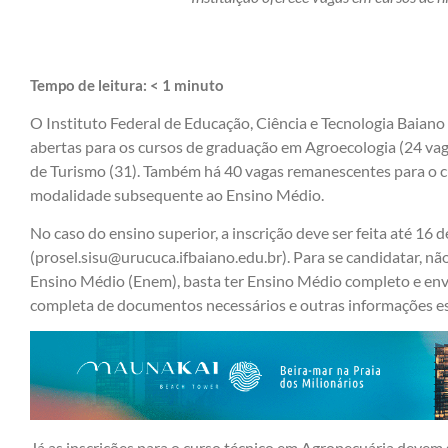
Tempo de leitura:
< 1
minuto
O Instituto Federal de Educação, Ciência e Tecnologia Baiano
abertas para os cursos de graduação em Agroecologia (24 vag
de Turismo (31). Também há 40 vagas remanescentes para o c
modalidade subsequente ao Ensino Médio.
No caso do ensino superior, a inscrição deve ser feita até 16 de
(prosel.sisu@urucuca.ifbaiano.edu.br). Para se candidatar, nã
Ensino Médio (Enem), basta ter Ensino Médio completo e envi
completa de documentos necessários e outras informações e
Já as inscrições para o curso técnico em Agropecuária devem s