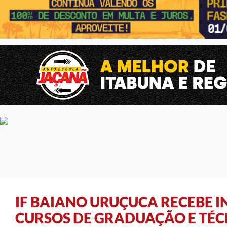
IF BAIANO URUÇUCA RECEBE I
CURSOS DE GRADUAÇÃO E TÉC