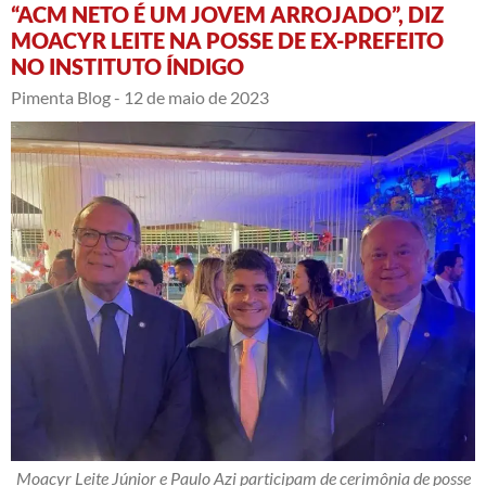
“ACM NETO É UM JOVEM ARROJADO”, DIZ
MOACYR LEITE NA POSSE DE EX-PREFEITO
NO INSTITUTO ÍNDIGO
Pimenta Blog -
12 de maio de 2023
Moacyr Leite Júnior e Paulo Azi participam de cerimônia de posse