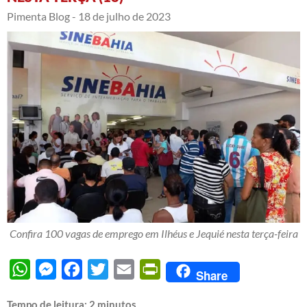
Pimenta Blog -
18 de julho de 2023
Confira 100 vagas de emprego em Ilhéus e Jequié nesta terça-feira
WhatsApp
Messenger
Facebook
Twitter
Email
PrintFriendly
Share
Tempo de leitura:
2
minutos