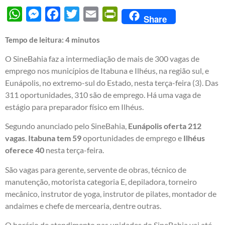
WhatsApp
Messenger
Facebook
Twitter
Email
PrintFriendly
Share
Tempo de leitura:
4
minutos
O SineBahia faz a intermediação de mais de 300 vagas de
emprego nos municípios de Itabuna e Ilhéus, na região sul, e
Eunápolis, no extremo-sul do Estado, nesta terça-feira (3). Das
311 oportunidades, 310 são de emprego. Há uma vaga de
estágio para preparador físico em Ilhéus.
Segundo anunciado pelo SineBahia,
Eunápolis oferta 212
vagas
.
Itabuna tem 59
oportunidades de emprego e
Ilhéus
oferece 40
nesta terça-feira.
São vagas para gerente, servente de obras, técnico de
manutenção, motorista categoria E, depiladora, torneiro
mecânico, instrutor de yoga, instrutor de pilates, montador de
andaimes e chefe de mercearia, dentre outras.
O horário de atendimento nas unidades do SineBahia vai até