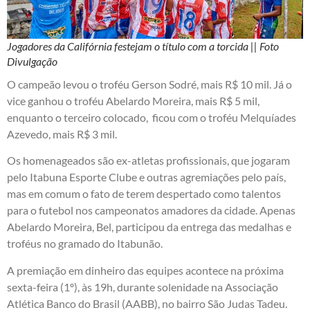
Jogadores da Califórnia festejam o título com a torcida || Foto
Divulgação
O campeão levou o troféu Gerson Sodré, mais R$ 10 mil. Já o
vice ganhou o troféu Abelardo Moreira, mais R$ 5 mil,
enquanto o terceiro colocado, ficou com o troféu Melquíades
Azevedo, mais R$ 3 mil.
Os homenageados são ex-atletas profissionais, que jogaram
pelo Itabuna Esporte Clube e outras agremiações pelo país,
mas em comum o fato de terem despertado como talentos
para o futebol nos campeonatos amadores da cidade. Apenas
Abelardo Moreira, Bel, participou da entrega das medalhas e
troféus no gramado do Itabunão.
A premiação em dinheiro das equipes acontece na próxima
sexta-feira (1º), às 19h, durante solenidade na Associação
Atlética Banco do Brasil (AABB), no bairro São Judas Tadeu.