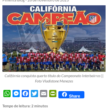
Califórnia conquista quarto título do Campeonato Interbairros ||
Foto Vladistone Menezes
WhatsApp
Messenger
Facebook
Twitter
Email
PrintFriendly
Share
Tempo de leitura:
2
minutos