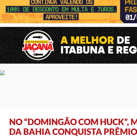
NO “DOMINGÃO COM HUCK”, M
DA BAHIA CONQUISTA PRÊMIO