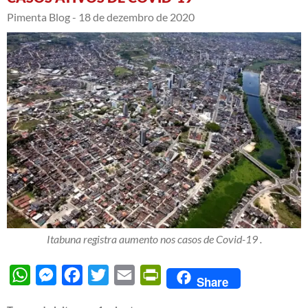
Pimenta Blog -
18 de dezembro de 2020
Itabuna registra aumento nos casos de Covid-19 .
WhatsApp
Messenger
Facebook
Twitter
Email
PrintFriendly
Share