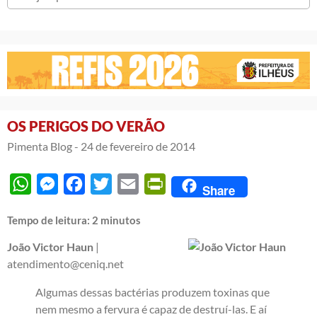
OS PERIGOS DO VERÃO
Pimenta Blog -
24 de fevereiro de 2014
WhatsApp
Messenger
Facebook
Twitter
Email
PrintFriendly
Share
Tempo de leitura:
2
minutos
João Victor Haun
|
atendimento@ceniq.net
Algumas dessas bactérias produzem toxinas que
nem mesmo a fervura é capaz de destruí-las. E aí