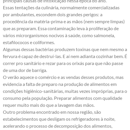
principais causas de intoxicação nessa época do ano.
Essas tentações da culinária, normalmente comercializadas
por ambulantes, escondem dois grandes perigos: a
procedência da matéria-prima e as mãos (nem sempre limpas)
que as preparam. Essa contaminação leva à proliferação de
vários microrganismos nocivos à saúde, como salmonela,
estafilococos e coliformes.
Algumas dessas bactérias produzem toxinas que nem mesmo a
fervura é capaz de destruí-las. E aí nem adianta cozinhar bem. É
correr pro sanitário e rezar para os orixás para que não passe
de uma dor de barriga.
O verão aquece o comércio e as vendas desses produtos, mas
evidencia a falta de preparo na produção de alimentos em
condições higiênico-sanitárias, muitas vezes impróprias, para o
consumo pela população. Preparar alimentos com qualidade
requer muito mais do que a lavagem das mãos.
Outro problema encontrado em nossa região, são
estabelecimentos que desligam os refrigeradores à noite,
acelerando o processo de decomposição dos alimentos,