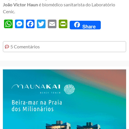
João Victor Haun
é biomédico sanitarista do Laboratório
Cenic.
WhatsApp
Messenger
Facebook
Twitter
Email
PrintFriendly
Share
5 Comentários