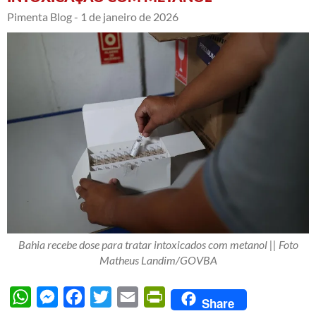
Pimenta Blog -
1 de janeiro de 2026
Bahia recebe dose para tratar intoxicados com metanol || Foto
Matheus Landim/GOVBA
WhatsApp
Messenger
Facebook
Twitter
Email
PrintFriendly
Share