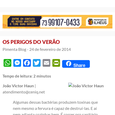
OS PERIGOS DO VERÃO
Pimenta Blog -
24 de fevereiro de 2014
WhatsApp
Messenger
Facebook
Twitter
Email
PrintFriendly
Share
Tempo de leitura:
2
minutos
João Victor Haun
|
atendimento@ceniq.net
Algumas dessas bactérias produzem toxinas que
nem mesmo a fervura é capaz de destruí-las. E aí
nem adianta cozinhar bem. É correr pro sanitário