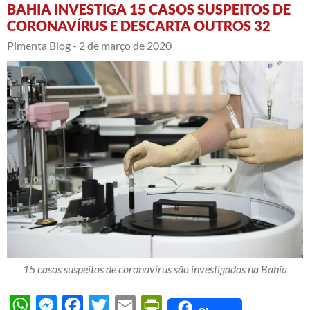
BAHIA INVESTIGA 15 CASOS SUSPEITOS DE
CORONAVÍRUS E DESCARTA OUTROS 32
Pimenta Blog -
2 de março de 2020
15 casos suspeitos de coronavírus são investigados na Bahia
WhatsApp
Messenger
Facebook
Twitter
Email
PrintFriendly